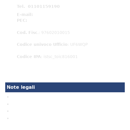
Tel. 01101159190
E-mail:
toic816001@istruzione.it
PEC:
toic816001@pec.istruzione.it
Cod. Fisc
.: 97602010015
Codice univoco Ufficio
: UF6WQP
Codice IPA
: istsc_toic816001
IBAN e pagamenti informatici
Note legali
Privacy
Cookie Policy
Note legali
Crediti