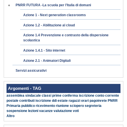
PNRR FUTURA -La scuola per l'Italia di domani
Azione 1 - Next generation classrooms
Azione 1.2 - Abilitazione al cloud
Azione 1.4 Prevenzione e contrasto della dispersione
scolastica
Azione 1.4.1 - Sito internet
Azione 2.1 - Animatori Digitali
Servizi assicurativi
Argomenti - TAG
assemblea sindacale
classi prime
conferma iscrizione
conto corrente
postale
contributi iscrizione
ddi
estate ragazzi
orari
pagoinrete
PNRR
Primaria
pubblico
ricevimento
riunione
sciopero
segreteria
sospensione lezioni
vacanze
valutazione
voti
Altro