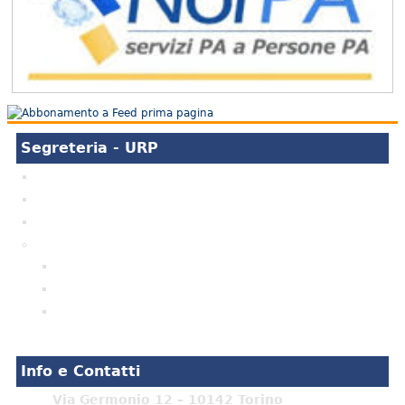
Segreteria - URP
Ufficio relazioni con il Pubblico
Orari di apertura
IBAN e pagamenti informatici
Supplenze docenti e ATA
Graduatorie ATA
Graduatorie docenti
Messa a Disposizione
Info e Contatti
Via Germonio 12 – 10142 Torino