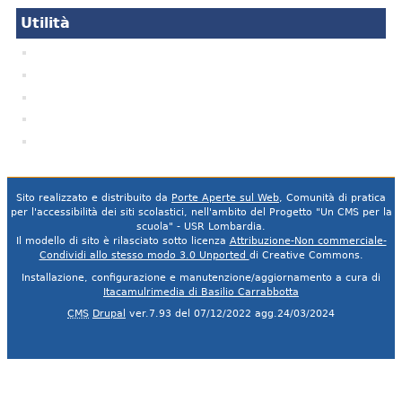
Utilità
Validazione HTML
WCAG 2.0
Bussola della trasparenza
DICHIARAZIONE ACCESSIBILITA'
Visite e dati statistici
Sito realizzato e distribuito da
Porte Aperte sul Web
, Comunità di pratica
per l'accessibilità dei siti scolastici, nell'ambito del Progetto "Un CMS per la
scuola" - USR Lombardia.
Il modello di sito è rilasciato sotto licenza
Attribuzione-Non commerciale-
Condividi allo stesso modo 3.0 Unported
di Creative Commons.
Installazione, configurazione e manutenzione/aggiornamento a cura di
Itacamulrimedia di Basilio Carrabbotta
CMS
Drupal
ver.7.93 del 07/12/2022 agg.24/03/2024