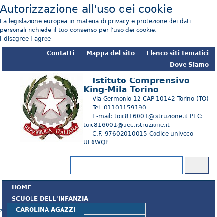
Autorizzazione all'uso dei cookie
La legislazione europea in materia di privacy e protezione dei dati
personali richiede il tuo consenso per l'uso dei cookie.
I disagree
I agree
Contatti
Mappa del sito
Elenco siti tematici
Dove Siamo
Istituto Comprensivo
King-Mila Torino
Via Germonio 12 CAP 10142 Torino (TO)
Tel. 01101159190
E-mail: toic816001@istruzione.it PEC:
toic816001@pec.istruzione.it
C.F. 97602010015 Codice univoco
UF6WQP
Form di ricerca
Cerca
HOME
SCUOLE DELL'INFANZIA
CAROLINA AGAZZI