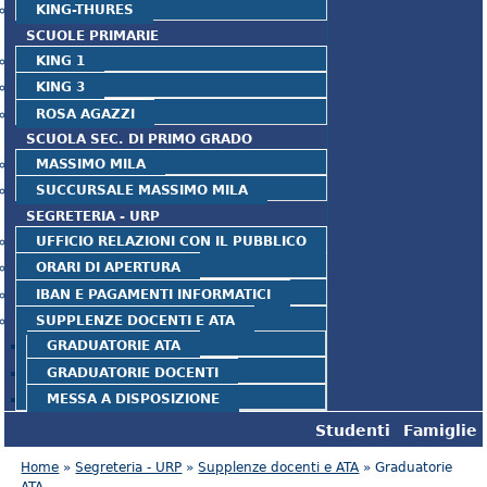
KING-THURES
SCUOLE PRIMARIE
KING 1
KING 3
ROSA AGAZZI
SCUOLA SEC. DI PRIMO GRADO
MASSIMO MILA
SUCCURSALE MASSIMO MILA
SEGRETERIA - URP
UFFICIO RELAZIONI CON IL PUBBLICO
ORARI DI APERTURA
IBAN E PAGAMENTI INFORMATICI
SUPPLENZE DOCENTI E ATA
GRADUATORIE ATA
GRADUATORIE DOCENTI
MESSA A DISPOSIZIONE
Studenti
Famiglie
Tu sei qui
Home
»
Segreteria - URP
»
Supplenze docenti e ATA
» Graduatorie
ATA