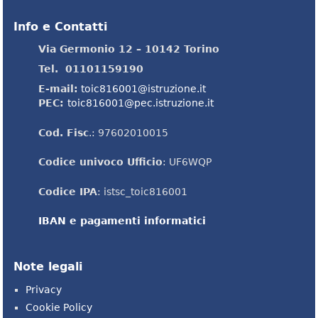
Info e Contatti
Via Germonio 12 – 10142 Torino
Tel. 01101159190
E-mail:
toic816001@istruzione.it
PEC:
toic816001@pec.istruzione.it
Cod. Fisc
.: 97602010015
Codice univoco Ufficio
: UF6WQP
Codice IPA
: istsc_toic816001
IBAN e pagamenti informatici
Note legali
Privacy
Cookie Policy