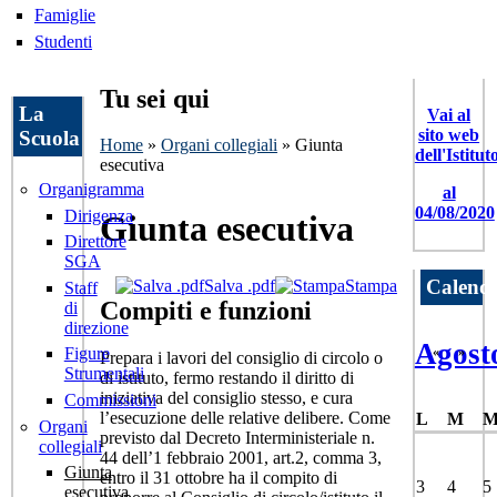
Famiglie
Studenti
Tu sei qui
La
Vai al
sito web
Scuola
Home
»
Organi collegiali
» Giunta
dell'Istitut
esecutiva
Organigramma
al
04/08/2020
Dirigenza
Giunta esecutiva
Direttore
SGA
Calend
Salva .pdf
Stampa
Staff
Compiti e funzioni
di
direzione
Agost
«
»
Figure
Prepara i lavori del consiglio di circolo o
Strumentali
di istituto, fermo restando il diritto di
iniziativa del consiglio stesso, e cura
Commissioni
l’esecuzione delle relative delibere. Come
L
M
Organi
previsto dal Decreto Interministeriale n.
collegiali
44 dell’1 febbraio 2001, art.2, comma 3,
Giunta
entro il 31 ottobre ha il compito di
3
4
5
esecutiva