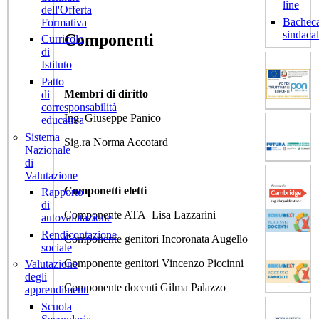
line
dell'Offerta
Bachec
Formativa
sindaca
Componenti
Curricolo
di
Istituto
Patto
Membri di diritto
di
corresponsabilità
Ing. Giuseppe Panico
educativa
Sistema
Sig.ra Norma Accotard
Nazionale
di
Valutazione
Componetti eletti
Rapporto
di
Componente ATA Lisa Lazzarini
autovalutazione
Rendicontazione
Componente genitori Incoronata Augello
sociale
Componente genitori Vincenzo Piccinni
Valutazione
degli
Componente docenti Gilma Palazzo
apprendimenti
Scuola