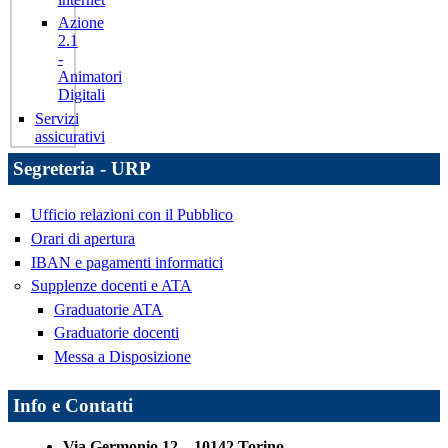
Azione
2.1
-
Animatori
Digitali
Servizi
assicurativi
Segreteria - URP
Ufficio relazioni con il Pubblico
Orari di apertura
IBAN e pagamenti informatici
Supplenze docenti e ATA
Graduatorie ATA
Graduatorie docenti
Messa a Disposizione
Info e Contatti
Via Germonio 12 – 10142 Torino