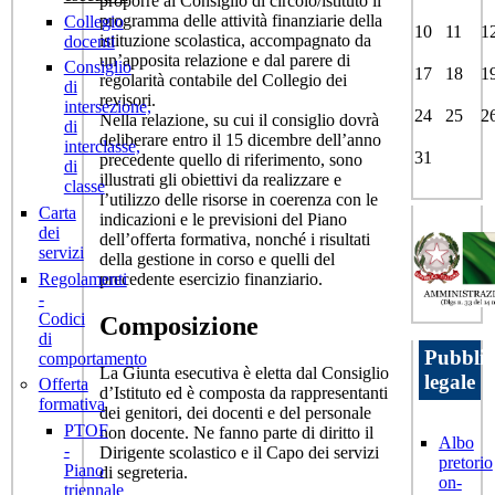
proporre al Consiglio di circolo/istituto il
programma delle attività finanziarie della
Collegio
10
11
1
istituzione scolastica, accompagnato da
docenti
un’apposita relazione e dal parere di
Consiglio
17
18
1
regolarità contabile del Collegio dei
di
revisori.
intersezione,
24
25
2
Nella relazione, su cui il consiglio dovrà
di
deliberare entro il 15 dicembre dell’anno
interclasse,
31
precedente quello di riferimento, sono
di
illustrati gli obiettivi da realizzare e
classe
l’utilizzo delle risorse in coerenza con le
Carta
indicazioni e le previsioni del Piano
dei
dell’offerta formativa, nonché i risultati
servizi
della gestione in corso e quelli del
Regolamenti
precedente esercizio finanziario.
-
Codici
Composizione
di
Pubblic
comportamento
La Giunta esecutiva è eletta dal Consiglio
legale
Offerta
d’Istituto ed è composta da rappresentanti
formativa
dei genitori, dei docenti e del personale
PTOF
non docente. Ne fanno parte di diritto il
Albo
-
Dirigente scolastico e il Capo dei servizi
pretorio
Piano
di segreteria.
on-
triennale