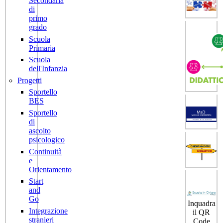
Secondaria
di
primo
grado
Scuola
Primaria
Scuola
dell'Infanzia
Progetti
Sportello
BES
Sportello
di
ascolto
psicologico
Continuità
e
Orientamento
Start
and
Go
Inquadra
Integrazione
il QR
stranieri
Code