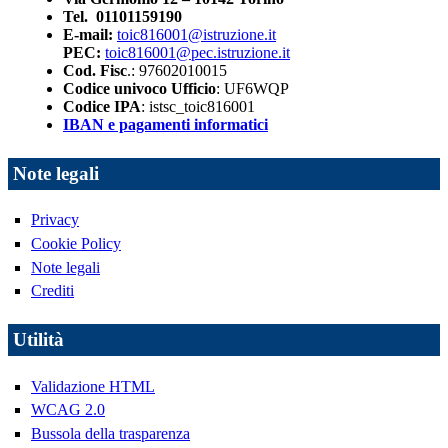
Tel. 01101159190
E-mail:
toic816001@istruzione.it
PEC:
toic816001@pec.istruzione.it
Cod. Fisc
.: 97602010015
Codice univoco Ufficio
: UF6WQP
Codice IPA
: istsc_toic816001
IBAN e pagamenti informatici
Note legali
Privacy
Cookie Policy
Note legali
Crediti
Utilità
Validazione HTML
WCAG 2.0
Bussola della trasparenza