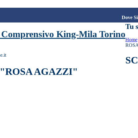
Dove S
Tu s
o Comprensivo King-Mila Torino
Home
ROSA
e.it
S
 "ROSA AGAZZI"