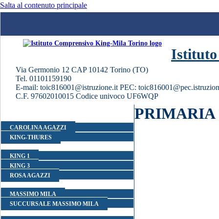
Salta al contenuto principale
Istitut
Via Germonio 12 CAP 10142 Torino (TO)
Tel. 01101159190
E-mail: toic816001@istruzione.it PEC: toic816001@pec.istruzion
C.F. 97602010015 Codice univoco UF6WQP
PRIMARIA
HOME
SCUOLE DELL'INFANZIA
CAROLINA AGAZZI
KING-THURES
SCUOLE PRIMARIE
KING 1
KING 3
ROSA AGAZZI
SCUOLA SEC. DI PRIMO GRADO
MASSIMO MILA
SUCCURSALE MASSIMO MILA
SEGRETERIA - URP