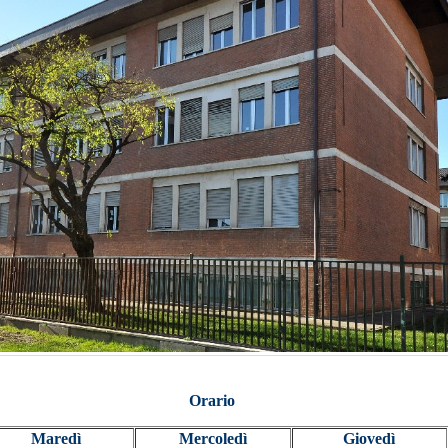
Orario
Maredì
Mercoledì
Giovedì