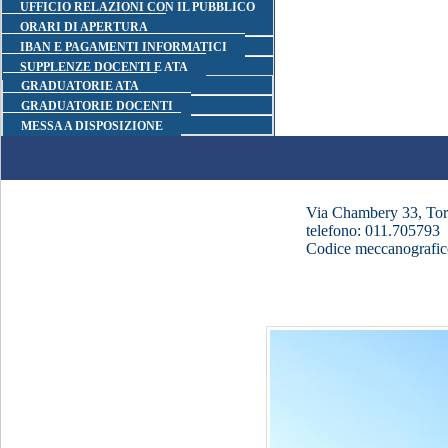
UFFICIO RELAZIONI CON IL PUBBLICO
ORARI DI APERTURA
IBAN E PAGAMENTI INFORMATICI
SUPPLENZE DOCENTI E ATA
GRADUATORIE ATA
GRADUATORIE DOCENTI
MESSA A DISPOSIZIONE
Via Chambery 33, Tor
telefono: 011.705793
Codice meccanograf