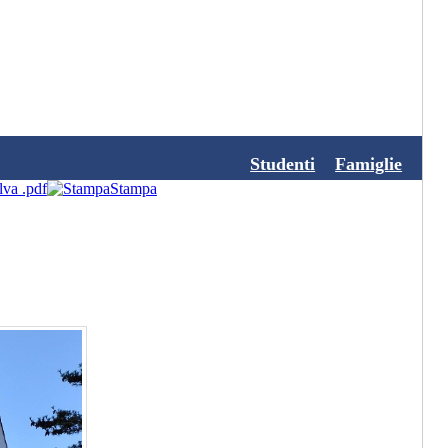
Studenti
Famiglie
lva .pdf
Stampa