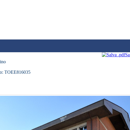
Sa
ino
ico: TOEE816035