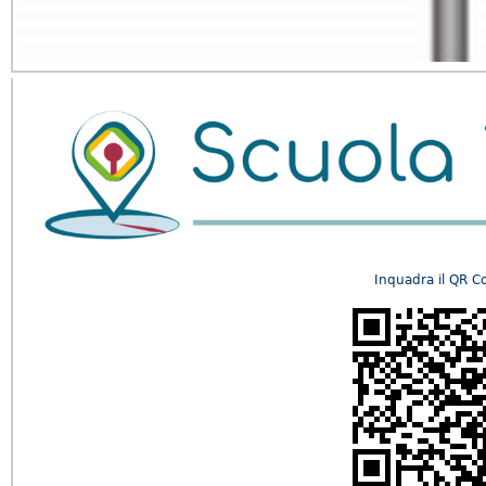
Inquadra il QR C
​