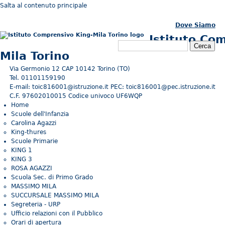
Salta al contenuto principale
Dove Siamo
Istituto Co
Form di ricerca
Cerca
Mila Torino
Via Germonio 12 CAP 10142 Torino (TO)
Tel. 01101159190
E-mail: toic816001@istruzione.it PEC: toic816001@pec.istruzione.it
C.F. 97602010015 Codice univoco UF6WQP
Home
Scuole dell'Infanzia
Carolina Agazzi
King-thures
Scuole Primarie
KING 1
KING 3
ROSA AGAZZI
Scuola Sec. di Primo Grado
MASSIMO MILA
SUCCURSALE MASSIMO MILA
Segreteria - URP
Ufficio relazioni con il Pubblico
Orari di apertura