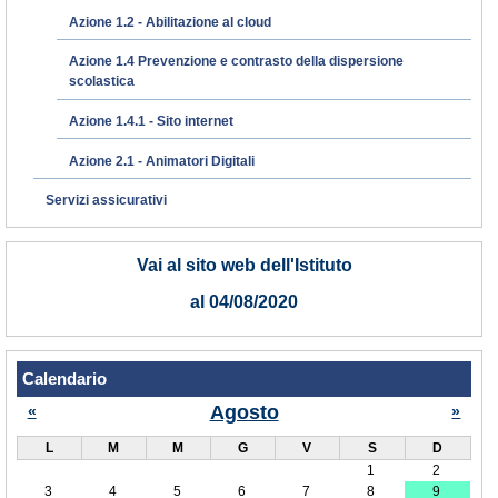
Azione 1.2 - Abilitazione al cloud
Azione 1.4 Prevenzione e contrasto della dispersione
scolastica
Azione 1.4.1 - Sito internet
Azione 2.1 - Animatori Digitali
Servizi assicurativi
Vai al sito web dell'Istituto
al 04/08/2020
Calendario
Agosto
«
»
L
M
M
G
V
S
D
1
2
3
4
5
6
7
8
9