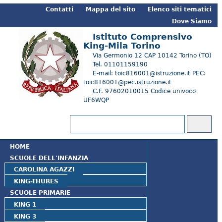
Contatti
Mappa del sito
Elenco siti tematici
Dove Siamo
Istituto Comprensivo
King-Mila Torino
Via Germonio 12 CAP 10142 Torino (TO)
Tel. 01101159190
E-mail: toic816001@istruzione.it PEC:
toic816001@pec.istruzione.it
C.F. 97602010015 Codice univoco
UF6WQP
Form di ricerca
Cerca
HOME
SCUOLE DELL'INFANZIA
CAROLINA AGAZZI
KING-THURES
SCUOLE PRIMARIE
KING 1
KING 3